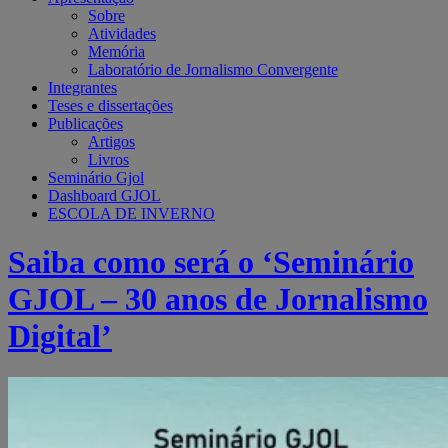
Sobre
Atividades
Memória
Laboratório de Jornalismo Convergente
Integrantes
Teses e dissertações
Publicações
Artigos
Livros
Seminário Gjol
Dashboard GJOL
ESCOLA DE INVERNO
Saiba como será o ‘Seminário
GJOL – 30 anos de Jornalismo
Digital’