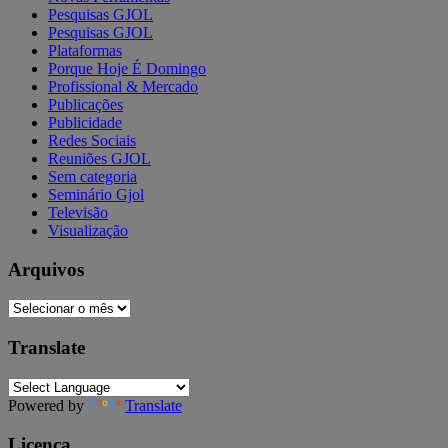
Pesquisas GJOL
Pesquisas GJOL
Plataformas
Porque Hoje É Domingo
Profissional & Mercado
Publicações
Publicidade
Redes Sociais
Reuniões GJOL
Sem categoria
Seminário Gjol
Televisão
Visualização
Arquivos
Arquivos
Translate
Powered by
Translate
Licença