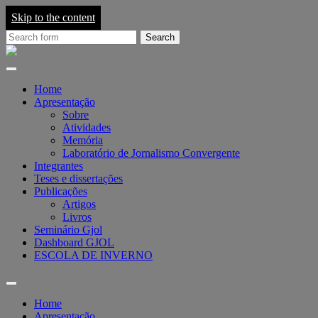
Skip to the content
Search
for:
Grupo
de
Pesquisa
em
Home
Jornalismo
Apresentação
On-
Sobre
line
Atividades
-
Memória
GJOL
Laboratório de Jornalismo Convergente
Integrantes
Teses e dissertações
Publicações
Artigos
Livros
Seminário Gjol
Dashboard GJOL
ESCOLA DE INVERNO
Toggle
search
Home
field
Apresentação