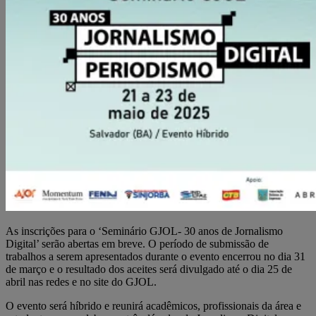
As inscrições para o ‘Seminário GJOL- 30 anos de Jornalismo
Digital’ serão abertas em breve. O período de submissão de
trabalhos a serem apresentados durante o evento encerrou no dia 31
de março e o resultado dos aceites será divulgado até o dia 25 de
abril nas redes e no site do GJOL.
O evento será híbrido e reunirá acadêmicos, profissionais da área e