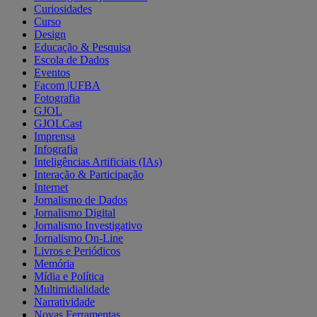
Curiosidades
Curso
Design
Educação & Pesquisa
Escola de Dados
Eventos
Facom |UFBA
Fotografia
GJOL
GJOLCast
Imprensa
Infografia
Inteligências Artificiais (IAs)
Interação & Participação
Internet
Jornalismo de Dados
Jornalismo Digital
Jornalismo Investigativo
Jornalismo On-Line
Livros e Periódicos
Memória
Mídia e Política
Multimidialidade
Narratividade
Novas Ferramentas