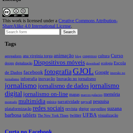
This work is licensed under a
Creative Commons Attribution-
ShareAlike 4.0 International License
.
Search
for:
Tags
animação
Curso
ana virginia torga
cultura
agregadores
congresso
blog
Dispositivos móveis
Escola
design
digitalização
ecologia
download
GJOL
fotografia
facebook
Google
de Dados
imersão no
inovação
infografia
Inovação no jornalismo
jornalismo
jornalismo
jornalismo
jornalismo de dados
digital
jornalismo on-line
memória
mapas
marcos palacios
multimídia
pesquisa
narratividade
música
paywall
mestrado
redes sociais
suzana
revista
plataformização
sbpjor
storytelling
barbosa
UFBA
tablets
twitter
visualização
The New York TImes
Curta no Facebook