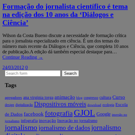
Formação do jornalista científico é tema
na edição dos 10 anos da ‘Diálogos e
Ciência’
Wilson da Costa Bueno discute a necessidade de formação crítica
para o jornalista especializado em ciência. É um dos temas do
número mais recente da Diálogos e Ciência, que completa 10 anos
de publicação.A edição dá também especial destaque para…
Continue Reading →
24/03/2012
0
Search
for:
Tags
animação
Curso
ana virginia torga
cultura
agregadores
congresso
blog
Dispositivos móveis
Escola
design
digitalização
ecologia
download
GJOL
fotografia
facebook
Google
de Dados
imersão no
inovação
infografia
Inovação no jornalismo
jornalismo
jornalismo
jornalismo
jornalismo de dados