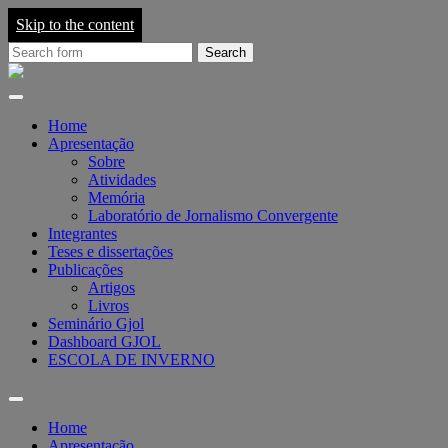
Skip to the content
Search
for:
Grupo
de
Pesquisa
em
Home
Jornalismo
Apresentação
On-
Sobre
line
Atividades
-
Memória
GJOL
Laboratório de Jornalismo Convergente
Integrantes
Teses e dissertações
Publicações
Artigos
Livros
Seminário Gjol
Dashboard GJOL
ESCOLA DE INVERNO
Toggle
search
Home
field
Apresentação