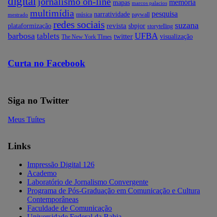
digital
jornalismo on-line
memória
mapas
marcos palacios
multimídia
pesquisa
narratividade
música
paywall
mestrado
redes sociais
suzana
revista
plataformização
sbpjor
storytelling
barbosa
UFBA
tablets
twitter
visualização
The New York TImes
Curta no Facebook
Siga no Twitter
Meus Tuítes
Links
Impressão Digital 126
Academo
Laboratório de Jornalismo Convergente
Programa de Pós-Graduação em Comunicação e Cultura
Contemporâneas
Faculdade de Comunicação
Universidade Federal da Bahia