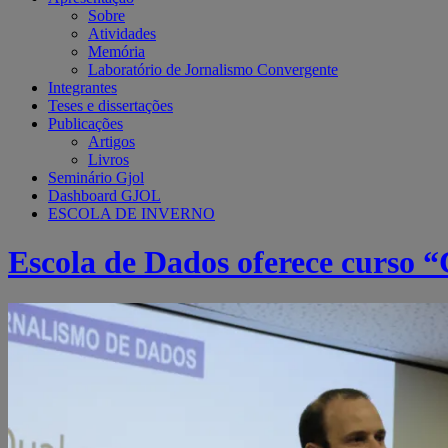
Sobre
Atividades
Memória
Laboratório de Jornalismo Convergente
Integrantes
Teses e dissertações
Publicações
Artigos
Livros
Seminário Gjol
Dashboard GJOL
ESCOLA DE INVERNO
Escola de Dados oferece curso 