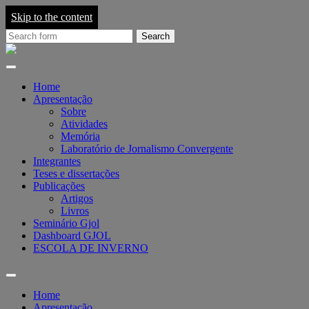
Skip to the content
Search
for:
Grupo
de
Pesquisa
em
Home
Jornalismo
Apresentação
On-
Sobre
line
Atividades
-
Memória
GJOL
Laboratório de Jornalismo Convergente
Integrantes
Teses e dissertações
Publicações
Artigos
Livros
Seminário Gjol
Dashboard GJOL
ESCOLA DE INVERNO
Toggle
search
Home
field
Apresentação