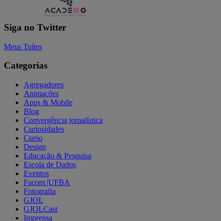
Siga no Twitter
Meus Tuítes
Categorias
Agregadores
Animações
Apps & Mobile
Blog
Convergência jornalística
Curiosidades
Curso
Design
Educação & Pesquisa
Escola de Dados
Eventos
Facom |UFBA
Fotografia
GJOL
GJOLCast
Imprensa