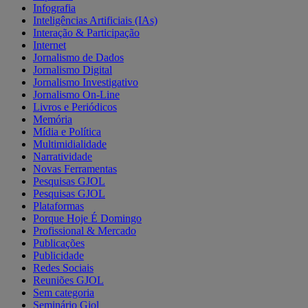
Infografia
Inteligências Artificiais (IAs)
Interação & Participação
Internet
Jornalismo de Dados
Jornalismo Digital
Jornalismo Investigativo
Jornalismo On-Line
Livros e Periódicos
Memória
Mídia e Política
Multimidialidade
Narratividade
Novas Ferramentas
Pesquisas GJOL
Pesquisas GJOL
Plataformas
Porque Hoje É Domingo
Profissional & Mercado
Publicações
Publicidade
Redes Sociais
Reuniões GJOL
Sem categoria
Seminário Gjol