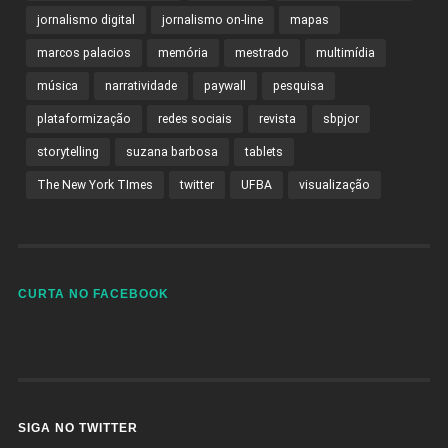
jornalismo digital
jornalismo on-line
mapas
marcos palacios
memória
mestrado
multimídia
música
narratividade
paywall
pesquisa
plataformização
redes sociais
revista
sbpjor
storytelling
suzana barbosa
tablets
The New York TImes
twitter
UFBA
visualização
CURTA NO FACEBOOK
SIGA NO TWITTER