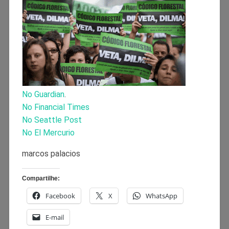
No Guardian
.
No Financial Times
No Seattle Post
No El Mercurio
marcos palacios
Compartilhe:
Facebook
X
WhatsApp
E-mail