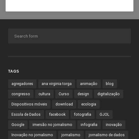
TAGS
agregadores
ana virginia torga
animação
blog
congresso
cultura
Curso
design
digitalização
Dispositivos móveis
download
ecologia
Escola de Dados
facebook
fotografia
GJOL
Google
imersão no jornalismo
infografia
inovação
Inovação no jornalismo
jornalismo
jornalismo de dados