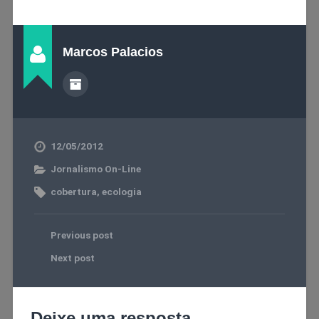
Marcos Palacios
12/05/2012
Jornalismo On-Line
cobertura
,
ecologia
Previous post
Next post
Deixe uma resposta