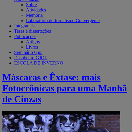
Sobre
Atividades
Memória
Laboratório de Jornalismo Convergente
Integrantes
Teses e dissertações
Publicações
Artigos
Livros
Seminário Gjol
Dashboard GJOL
ESCOLA DE INVERNO
Máscaras e Êxtase: mais
Fotocrônicas para uma Manhã
de Cinzas