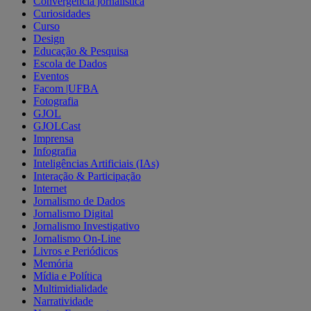
Convergência jornalística
Curiosidades
Curso
Design
Educação & Pesquisa
Escola de Dados
Eventos
Facom |UFBA
Fotografia
GJOL
GJOLCast
Imprensa
Infografia
Inteligências Artificiais (IAs)
Interação & Participação
Internet
Jornalismo de Dados
Jornalismo Digital
Jornalismo Investigativo
Jornalismo On-Line
Livros e Periódicos
Memória
Mídia e Política
Multimidialidade
Narratividade