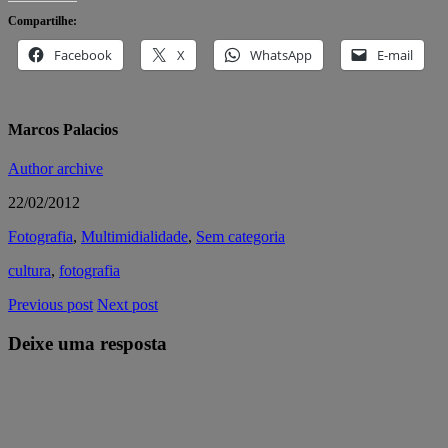
Compartilhe:
Facebook
X
WhatsApp
E-mail
Marcos Palacios
Author archive
22/02/2012
Fotografia
,
Multimidialidade
,
Sem categoria
cultura
,
fotografia
Previous post
Next post
Deixe uma resposta