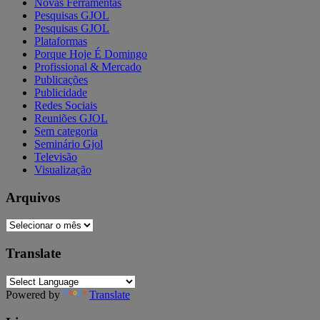
Novas Ferramentas
Pesquisas GJOL
Pesquisas GJOL
Plataformas
Porque Hoje É Domingo
Profissional & Mercado
Publicações
Publicidade
Redes Sociais
Reuniões GJOL
Sem categoria
Seminário Gjol
Televisão
Visualização
Arquivos
Arquivos
Translate
Powered by
Translate