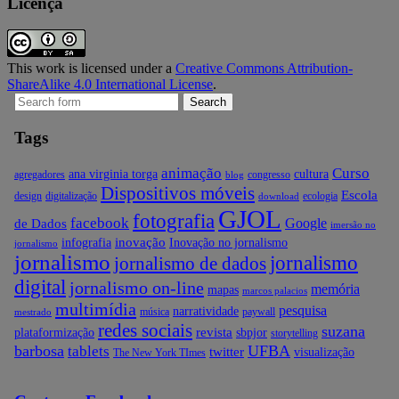
Licença
This work is licensed under a
Creative Commons Attribution-
ShareAlike 4.0 International License
.
Search
for:
Tags
animação
Curso
ana virginia torga
cultura
agregadores
congresso
blog
Dispositivos móveis
Escola
design
digitalização
ecologia
download
GJOL
fotografia
facebook
Google
de Dados
imersão no
inovação
infografia
Inovação no jornalismo
jornalismo
jornalismo
jornalismo
jornalismo de dados
digital
jornalismo on-line
memória
mapas
marcos palacios
multimídia
pesquisa
narratividade
música
paywall
mestrado
redes sociais
suzana
revista
plataformização
sbpjor
storytelling
barbosa
UFBA
tablets
twitter
visualização
The New York TImes