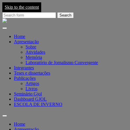
Skip to the content
Search
for:
Grupo
de
Pesquisa
em
Home
Jornalismo
Apresentação
On-
Sobre
line
Atividades
-
Memória
GJOL
Laboratório de Jornalismo Convergente
Integrantes
Teses e dissertações
Publicações
Artigos
Livros
Seminário Gjol
Dashboard GJOL
ESCOLA DE INVERNO
Toggle
search
Home
field
Apresentação