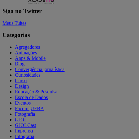
Siga no Twitter
Meus Tuítes
Categorias
Agregadores
Animações
Apps & Mobile
Blog
Convergência jornalística
Curiosidades
Curso
Design
Educação & Pesquisa
Escola de Dados
Eventos
Facom |UFBA
Fotografia
GJOL
GJOLCast
Imprensa
Infografia