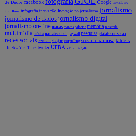
GJOL
fotografia
facebook
Google
de Dados
imersão no
jornalismo
inovação
infografia
Inovação no jornalismo
jornalismo
jornalismo digital
jornalismo de dados
jornalismo on-line
memória
mapas
marcos palacios
mestrado
multimídia
pesquisa
narratividade
plataformização
música
paywall
redes sociais
suzana barbosa
tablets
revista
sbpjor
storytelling
UFBA
twitter
visualização
The New York TImes