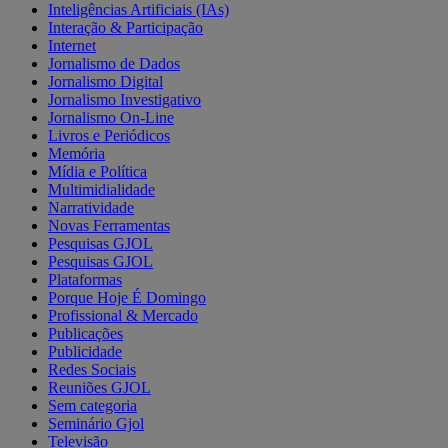
Inteligências Artificiais (IAs)
Interação & Participação
Internet
Jornalismo de Dados
Jornalismo Digital
Jornalismo Investigativo
Jornalismo On-Line
Livros e Periódicos
Memória
Mídia e Política
Multimidialidade
Narratividade
Novas Ferramentas
Pesquisas GJOL
Pesquisas GJOL
Plataformas
Porque Hoje É Domingo
Profissional & Mercado
Publicações
Publicidade
Redes Sociais
Reuniões GJOL
Sem categoria
Seminário Gjol
Televisão