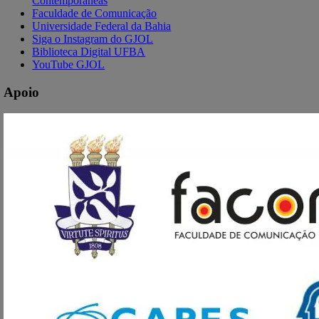
Contemporâneas
Faculdade de Comunicação
Universidade Federal da Bahia
Siga o Instagram do GJOL
Biblioteca Digital UFBA
YouTube GJOL
Apoio