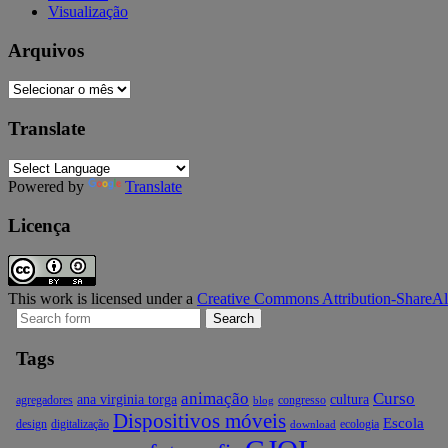
Visualização
Arquivos
Arquivos
Translate
Powered by
Translate
Licença
This work is licensed under a
Creative Commons Attribution-ShareAli
Search
for:
Tags
animação
Curso
ana virginia torga
cultura
agregadores
congresso
blog
Dispositivos móveis
Escola
design
digitalização
ecologia
download