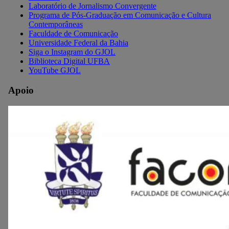
Laboratório de Jornalismo Convergente
Programa de Pós-Graduação em Comunicação e Cultura
Contemporâneas
Faculdade de Comunicação
Universidade Federal da Bahia
Siga o Instagram do GJOL
Biblioteca Digital UFBA
YouTube GJOL
Apoio