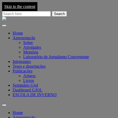
Skip to the content
Search
for:
Grupo
de
Pesquisa
em
Home
Jornalismo
Apresentação
On-
Sobre
line
Atividades
-
Memória
GJOL
Laboratório de Jornalismo Convergente
Integrantes
Teses e dissertações
Publicações
Artigos
Livros
Seminário Gjol
Dashboard GJOL
ESCOLA DE INVERNO
Toggle
search
Home
field
Apresentação