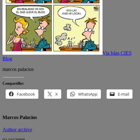
Via Islas CIES
Blog
marcos palacios
Compartilhe:
Facebook
X
WhatsApp
E-mail
Marcos Palacios
Author archive