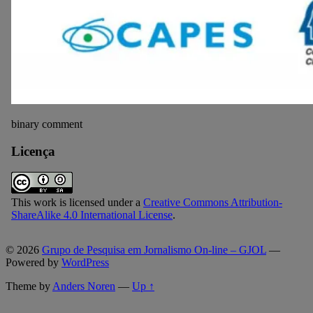
binary comment
Licença
This work is licensed under a
Creative Commons Attribution-
ShareAlike 4.0 International License
.
© 2026
Grupo de Pesquisa em Jornalismo On-line – GJOL
—
Powered by
WordPress
Theme by
Anders Noren
—
Up ↑