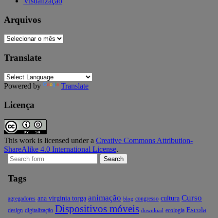
Visualização
Arquivos
Arquivos
Translate
Powered by
Translate
Licença
This work is licensed under a
Creative Commons Attribution-
ShareAlike 4.0 International License
.
Search
for:
Tags
animação
Curso
ana virginia torga
cultura
agregadores
congresso
blog
Dispositivos móveis
Escola
design
digitalização
ecologia
download