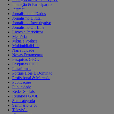
Interação & Participação
Internet
Jornalismo de Dados
Jornalismo Digital
Jornalismo Investigativo
Jornalismo On-Line
Livros e Periódicos
Memória
Mídia e Política
Multimidialidade
Narratividade
Novas Ferramentas
Pesquisas GJOL
Pesquisas GJOL
Plataformas
Porque Hoje É Domingo
Profissional & Mercado
Publicações
Publicidade
Redes Sociais
Reuniões GJOL
Sem categoria
Seminário Gjol
Televisão