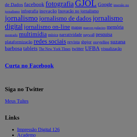
GJOL
fotografia
facebook
Google
de Dados
imersão no
inovação
infografia
Inovação no jornalismo
jornalismo
jornalismo
jornalismo
jornalismo de dados
digital
jornalismo on-line
memória
mapas
marcos palacios
multimídia
pesquisa
narratividade
música
paywall
mestrado
redes sociais
suzana
revista
plataformização
sbpjor
storytelling
barbosa
UFBA
tablets
twitter
visualização
The New York TImes
Curta no Facebook
Siga no Twitter
Meus Tuítes
Links
Impressão Digital 126
Academo