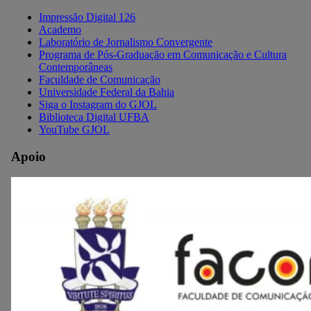
Impressão Digital 126
Academo
Laboratório de Jornalismo Convergente
Programa de Pós-Graduação em Comunicação e Cultura
Contemporâneas
Faculdade de Comunicação
Universidade Federal da Bahia
Siga o Instagram do GJOL
Biblioteca Digital UFBA
YouTube GJOL
Apoio