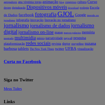
animação
Curso
ana virginia torga
cultura
agregadores
congresso
blog
Dispositivos móveis
Escola
design
digitalização
ecologia
download
GJOL
fotografia
facebook
Google
de Dados
imersão no
inovação
infografia
Inovação no jornalismo
jornalismo
jornalismo
jornalismo
jornalismo de dados
digital
jornalismo on-line
memória
mapas
marcos palacios
multimídia
pesquisa
narratividade
música
paywall
mestrado
redes sociais
suzana
revista
plataformização
sbpjor
storytelling
barbosa
UFBA
tablets
twitter
visualização
The New York TImes
Curta no Facebook
Siga no Twitter
Meus Tuítes
Links