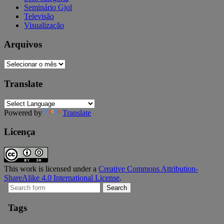
Seminário Gjol
Televisão
Visualização
Arquivos
Arquivos
Translate
Powered by
Translate
Licença
This work is licensed under a
Creative Commons Attribution-
ShareAlike 4.0 International License
.
Search
for:
Tags