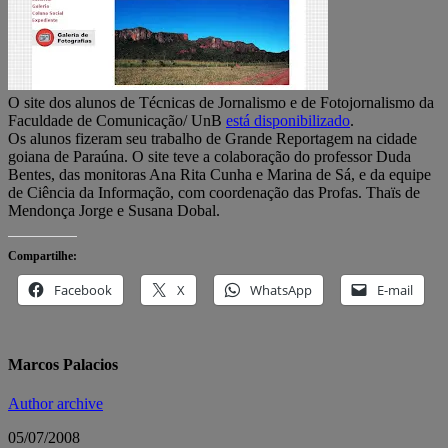
O site dos alunos de Técnicas de Jornalismo e de Fotojornalismo da
Faculdade de Comunicação/ UnB
está disponibilizado
.
Os alunos fizeram seu trabalho de Grande Reportagem na cidade
goiana de Paraúna. O site teve a colaboração do professor Duda
Bentes, das monitoras Ana Rita Cunha e Marina de Sá, e da equipe
de Ciência da Informação, com coordenação das Profas. Thaïs de
Mendonça Jorge e Susana Dobal.
Compartilhe:
Facebook
X
WhatsApp
E-mail
Marcos Palacios
Author archive
05/07/2008