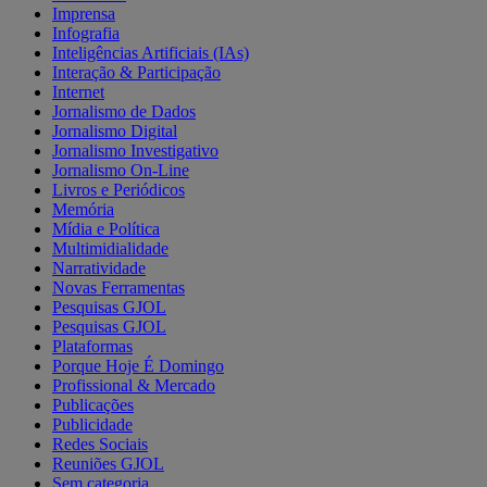
Imprensa
Infografia
Inteligências Artificiais (IAs)
Interação & Participação
Internet
Jornalismo de Dados
Jornalismo Digital
Jornalismo Investigativo
Jornalismo On-Line
Livros e Periódicos
Memória
Mídia e Política
Multimidialidade
Narratividade
Novas Ferramentas
Pesquisas GJOL
Pesquisas GJOL
Plataformas
Porque Hoje É Domingo
Profissional & Mercado
Publicações
Publicidade
Redes Sociais
Reuniões GJOL
Sem categoria