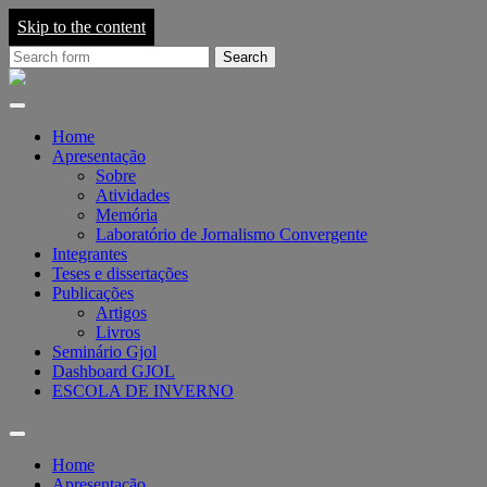
Skip to the content
Search
for:
Grupo
de
Pesquisa
em
Home
Jornalismo
Apresentação
On-
Sobre
line
Atividades
-
Memória
GJOL
Laboratório de Jornalismo Convergente
Integrantes
Teses e dissertações
Publicações
Artigos
Livros
Seminário Gjol
Dashboard GJOL
ESCOLA DE INVERNO
Toggle
search
Home
field
Apresentação