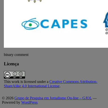
binary comment
Licença
This work is licensed under a
Creative Commons Attribution-
ShareAlike 4.0 International License
.
© 2026
Grupo de Pesquisa em Jornalismo On-line – GJOL
—
Powered by
WordPress