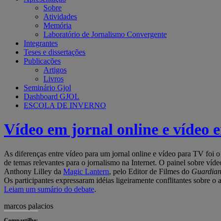
Sobre
Atividades
Memória
Laboratório de Jornalismo Convergente
Integrantes
Teses e dissertações
Publicações
Artigos
Livros
Seminário Gjol
Dashboard GJOL
ESCOLA DE INVERNO
Vídeo em jornal online e vídeo 
As diferenças entre vídeo para um jornal online e vídeo para TV foi 
de temas relevantes para o jornalismo na Internet. O painel sobre víd
Anthony Lilley da
Magic Lantern
, pelo Editor de Filmes do
Guardia
Os participantes expressaram idéias ligeiramente conflitantes sobre o
Leiam um sumário do debate
.
marcos palacios
Compartilhe: