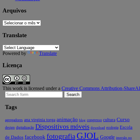
Arquivos
Arquivos
Translate
Powered by
Translate
Licença
This work is licensed under a
Creative Commons Attribution-ShareAli
Search
for:
Tags
animação
Curso
ana virginia torga
cultura
agregadores
congresso
blog
Dispositivos móveis
Escola
design
digitalização
ecologia
download
GJOL
fotografia
facebook
Google
de Dados
imersão no