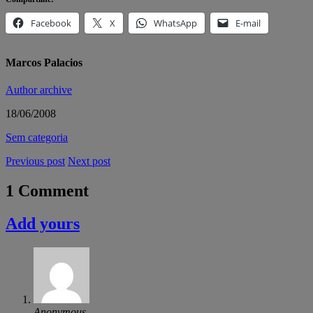
Facebook
X
WhatsApp
E-mail
Marcos Palacios
Author archive
18/06/2008
Sem categoria
Previous post
Next post
1 Comment
Add yours
Anonymous