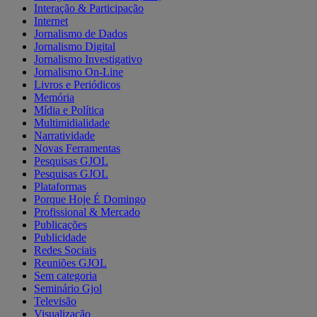
Interação & Participação
Internet
Jornalismo de Dados
Jornalismo Digital
Jornalismo Investigativo
Jornalismo On-Line
Livros e Periódicos
Memória
Mídia e Política
Multimidialidade
Narratividade
Novas Ferramentas
Pesquisas GJOL
Pesquisas GJOL
Plataformas
Porque Hoje É Domingo
Profissional & Mercado
Publicações
Publicidade
Redes Sociais
Reuniões GJOL
Sem categoria
Seminário Gjol
Televisão
Visualização