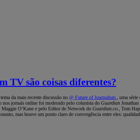
em TV são coisas diferentes?
o tema da mais recente discussão no
@ Future of Journalism
, uma série
eo nos jornais online foi moderado pelo colunista do
Guardian
Jonathan 
n
Maggie O’Kane e pelo Editor de Network do
Guardian.co.,
Tom Hap
 assunto, mas houve um ponto claro de convergência entre eles: qualida