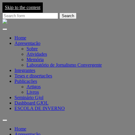
Skip to the content
Search
for:
Grupo
de
Pesquisa
em
Home
Jornalismo
Apresentação
On-
Sobre
line
Atividades
-
Memória
GJOL
Laboratório de Jornalismo Convergente
Integrantes
Teses e dissertações
Publicações
Artigos
Livros
Seminário Gjol
Dashboard GJOL
ESCOLA DE INVERNO
Toggle
search
Home
field
Apresentação