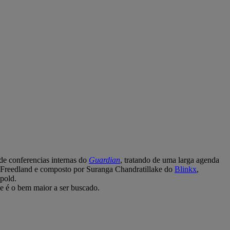
 de conferencias internas do
Guardian
, tratando de uma larga agenda
Freedland e composto por Suranga Chandratillake do
Blinkx
,
pold.
de é o bem maior a ser buscado.