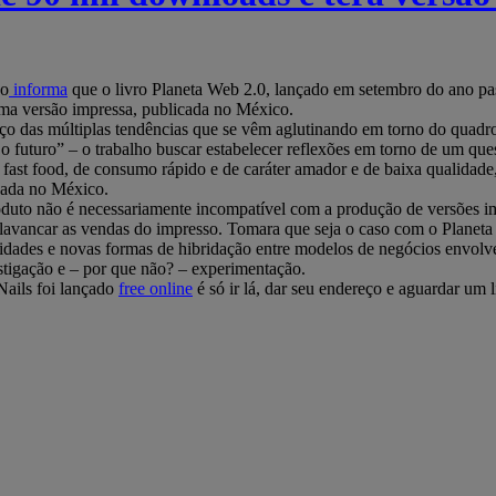
do
informa
que o livro Planeta Web 2.0, lançado em setembro do ano p
ma versão impressa, publicada no México.
ço das múltiplas tendências que se vêm aglutinando em torno do quadr
o futuro” – o trabalho buscar estabelecer reflexões em torno de um qu
s fast food, de consumo rápido e de caráter amador e de baixa qualidad
cada no México.
oduto não é necessariamente incompatível com a produção de versões i
 alavancar as vendas do impresso. Tomara que seja o caso com o Planet
idades e novas formas de hibridação entre modelos de negócios envolv
stigação e – por que não? – experimentação.
Nails foi lançado
free online
é só ir lá, dar seu endereço e aguardar um 