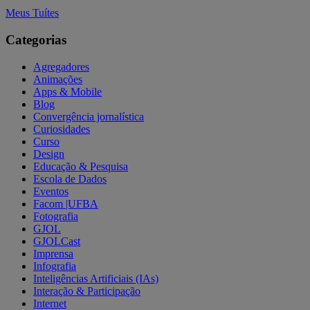
Meus Tuítes
Categorias
Agregadores
Animações
Apps & Mobile
Blog
Convergência jornalística
Curiosidades
Curso
Design
Educação & Pesquisa
Escola de Dados
Eventos
Facom |UFBA
Fotografia
GJOL
GJOLCast
Imprensa
Infografia
Inteligências Artificiais (IAs)
Interação & Participação
Internet