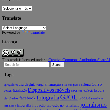
Arquivos
Translate
Powered by
Translate
Licença
This work is licensed under a
Creative Commons Attribution-ShareAli
Search
for:
Tags
animação
Curso
ana virginia torga
cultura
agregadores
congresso
blog
Dispositivos móveis
Escola
design
digitalização
ecologia
download
GJOL
fotografia
facebook
Google
de Dados
imersão no
jornalismo
inovação
infografia
Inovação no jornalismo
jornalismo