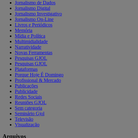
Jornalismo de Dados
Jornalismo Digital
Jornalismo Investigativo
Jornalismo On-Line
Livros e Periódicos
Memória
Mídia e Política
Multimidialidade
Narratividade
Novas Ferramentas
Pesquisas GJOL
Pesquisas GJOL
Plataformas
Porque Hoje É Domingo
Profissional & Mercado
Publicações
Publicidade
Redes Sociais
Reuniões GJOL
Sem categoria
Seminário Gjol
Televisão
Visualização
Arquivos