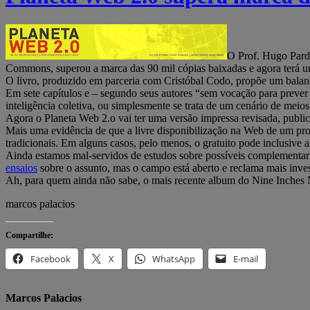
O Prof. Hugo Par
Commons, superou a marca das 90 mil cópias baixadas e agora terá u
O livro, produzido em parceria com Cristóbal Codo, propõe um balan
Em sete capítulos e – segundo seus autores “sem vocação para prever 
inteligência coletiva, ou simplesmente se trata de um cenário de meio
Agora o Planeta Web 2.o vai ter uma versão impressa revisada, publi
Mais uma evidência de que a livre disponibilização na Web de um pr
tradicionais. Em alguns casos, pelo menos, o gratuito pode inclusive
Ainda estamos mal-servidos de estudos sobre possíveis complementar
ensaios
sobre o assunto, mas o campo está aberto e reclama mais inve
Ah, para quem ainda não sabe, o mais recente album do Nine Inches 
marcos palacios
Compartilhe:
Facebook
X
WhatsApp
E-mail
Marcos Palacios