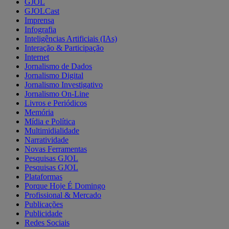
GJOL
GJOLCast
Imprensa
Infografia
Inteligências Artificiais (IAs)
Interação & Participação
Internet
Jornalismo de Dados
Jornalismo Digital
Jornalismo Investigativo
Jornalismo On-Line
Livros e Periódicos
Memória
Mídia e Política
Multimidialidade
Narratividade
Novas Ferramentas
Pesquisas GJOL
Pesquisas GJOL
Plataformas
Porque Hoje É Domingo
Profissional & Mercado
Publicações
Publicidade
Redes Sociais