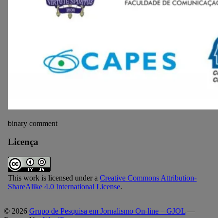
binary comment
Licença
This work is licensed under a
Creative Commons Attribution-
ShareAlike 4.0 International License
.
© 2026
Grupo de Pesquisa em Jornalismo On-line – GJOL
—