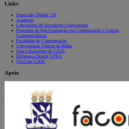
Links
Impressão Digital 126
Academo
Laboratório de Jornalismo Convergente
Programa de Pós-Graduação em Comunicação e Cultura
Contemporâneas
Faculdade de Comunicação
Universidade Federal da Bahia
Siga o Instagram do GJOL
Biblioteca Digital UFBA
YouTube GJOL
Apoio