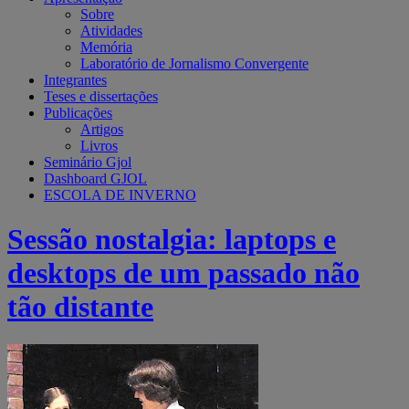
Sobre
Atividades
Memória
Laboratório de Jornalismo Convergente
Integrantes
Teses e dissertações
Publicações
Artigos
Livros
Seminário Gjol
Dashboard GJOL
ESCOLA DE INVERNO
Sessão nostalgia: laptops e
desktops de um passado não
tão distante