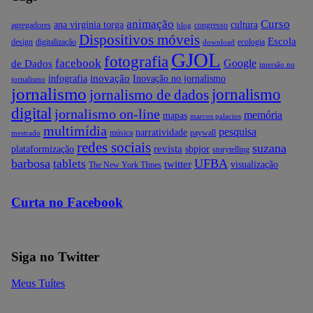
animação
Curso
ana virginia torga
cultura
agregadores
congresso
blog
Dispositivos móveis
Escola
design
digitalização
ecologia
download
GJOL
fotografia
facebook
Google
de Dados
imersão no
inovação
infografia
Inovação no jornalismo
jornalismo
jornalismo
jornalismo
jornalismo de dados
digital
jornalismo on-line
memória
mapas
marcos palacios
multimídia
pesquisa
narratividade
música
paywall
mestrado
redes sociais
suzana
revista
plataformização
sbpjor
storytelling
barbosa
UFBA
tablets
twitter
visualização
The New York TImes
Curta no Facebook
Siga no Twitter
Meus Tuítes