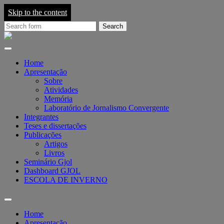
Skip to the content
Search
for:
Grupo
de
Pesquisa
em
Home
Jornalismo
Apresentação
On-
Sobre
line
Atividades
-
Memória
GJOL
Laboratório de Jornalismo Convergente
Integrantes
Teses e dissertações
Publicações
Artigos
Livros
Seminário Gjol
Dashboard GJOL
ESCOLA DE INVERNO
Toggle
search
Home
field
Apresentação