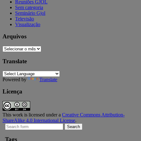
Reuniões GJOL
Sem categoria
Seminário Gjol
Televisão
Visualização
Arquivos
Arquivos
Translate
Powered by
Translate
Licença
This work is licensed under a
Creative Commons Attribution-
ShareAlike 4.0 International License
.
Search
for:
Tags