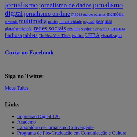
jornalismo
jornalismo
jornalismo de dados
digital
jornalismo on-line
memória
mapas
marcos palacios
multimídia
pesquisa
narratividade
música
paywall
mestrado
redes sociais
suzana
revista
plataformização
sbpjor
storytelling
barbosa
UFBA
tablets
twitter
visualização
The New York TImes
Curta no Facebook
Siga no Twitter
Meus Tuítes
Links
Impressão Digital 126
Academo
Laboratório de Jornalismo Convergente
Programa de Pós-Graduação em Comunicação e Cultura