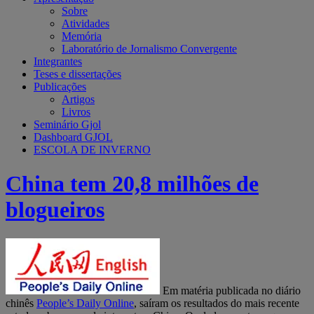
Sobre
Atividades
Memória
Laboratório de Jornalismo Convergente
Integrantes
Teses e dissertações
Publicações
Artigos
Livros
Seminário Gjol
Dashboard GJOL
ESCOLA DE INVERNO
China tem 20,8 milhões de
blogueiros
Em matéria publicada no diário
chinês
People’s Daily Online
, saíram os resultados do mais recente