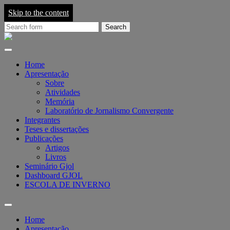
Skip to the content
Search
for:
Grupo
de
Pesquisa
em
Home
Jornalismo
Apresentação
On-
Sobre
line
Atividades
-
Memória
GJOL
Laboratório de Jornalismo Convergente
Integrantes
Teses e dissertações
Publicações
Artigos
Livros
Seminário Gjol
Dashboard GJOL
ESCOLA DE INVERNO
Toggle
search
Home
field
Apresentação