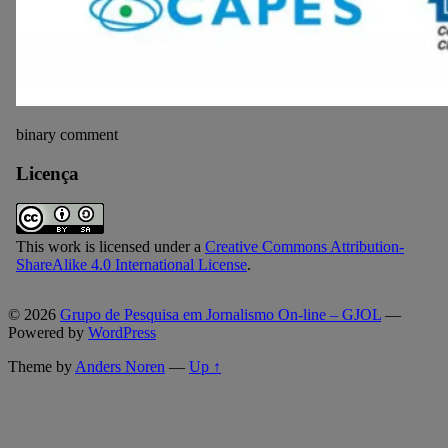
binary comment
Licença
This work is licensed under a
Creative Commons Attribution-
ShareAlike 4.0 International License
.
© 2026
Grupo de Pesquisa em Jornalismo On-line – GJOL
—
Powered by
WordPress
Theme by
Anders Noren
—
Up ↑