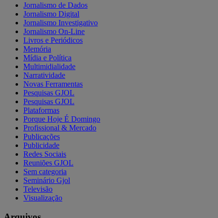
Jornalismo de Dados
Jornalismo Digital
Jornalismo Investigativo
Jornalismo On-Line
Livros e Periódicos
Memória
Mídia e Política
Multimidialidade
Narratividade
Novas Ferramentas
Pesquisas GJOL
Pesquisas GJOL
Plataformas
Porque Hoje É Domingo
Profissional & Mercado
Publicações
Publicidade
Redes Sociais
Reuniões GJOL
Sem categoria
Seminário Gjol
Televisão
Visualização
Arquivos