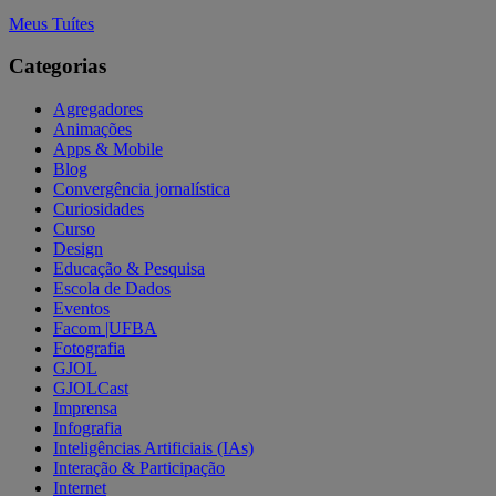
Meus Tuítes
Categorias
Agregadores
Animações
Apps & Mobile
Blog
Convergência jornalística
Curiosidades
Curso
Design
Educação & Pesquisa
Escola de Dados
Eventos
Facom |UFBA
Fotografia
GJOL
GJOLCast
Imprensa
Infografia
Inteligências Artificiais (IAs)
Interação & Participação
Internet