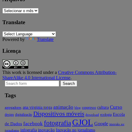
Arquivos
Translate
Powered by
Translate
Licença
This work is licensed under a
Creative Commons Attribution-
ShareAlike 4.0 International License
.
Search
for:
Tags
animação
Curso
ana virginia torga
cultura
agregadores
congresso
blog
Dispositivos móveis
Escola
design
digitalização
ecologia
download
GJOL
fotografia
facebook
Google
de Dados
imersão no
inovação
infografia
Inovação no jornalismo
jornalismo