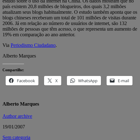
estudo sobre o uso da internet na China. Os dados mostram que no
país existem 20,8 milhões de blogueiros, dos quais 3,2 milhões
atualizam seus blogs habitualmente. O estudo também aponta que os
blogs chineses receberam um total de 101 milhões de visitas durante
2006. Já em relação ao número de usuários de internet, são 132
milhões de pessoas que têm acesso, o que representa um aumento de
19% em comparação ao ano anterior.
Via
Periodismo Ciudadano
.
Alberto Marques
Compartilhe:
Facebook
X
WhatsApp
E-mail
Alberto Marques
Author archive
19/01/2007
Sem categoria